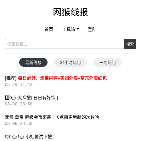
网猴线报
首页
工具箱
登陆
搜索
最新线报
24小时热门
一周热门
[推荐]
每日必领：淘宝闪购+美团外卖+京东外卖红包
05-29 11:42
1️⃣0点 大众搜[ 日日有好饮 ]
08-06 23:56
速领 淘宝 超级金币来袭 ，0点惠更新新的次数哈
08-06 23:50
⏰0点/1点 小虹薯试下搜：