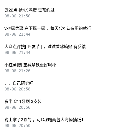
⏰22点 抢4.9鸡蛋 需预约过
08-06 21:56
vx#摇优惠 右下摇一摇 ，每天1次 认有用的就行
08-06 21:44
大众点评搜[ 评友节 ] ，试试看冰箱贴 有反馈
08-06 21:44
小红薯搜[ 宝藏拿铁更好喝椰 ]
08-06 21:26
，，自己研究吧
08-06 20:58
参半 C11牙刷 2支装
08-06 20:56
晚上拿了2🧧的 ，可O💰噜两包大海怪抽纸⬇️
08-06 20:50