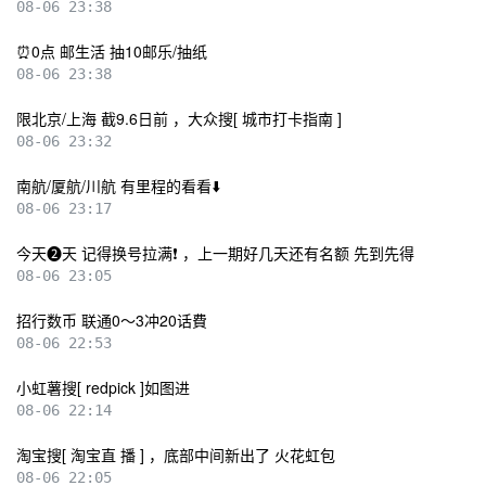
08-06 23:38
⏰0点 邮生活 抽10邮乐/抽纸
08-06 23:38
限北京/上海 截9.6日前 ，大众搜[ 城市打卡指南 ]
08-06 23:32
南航/厦航/川航 有里程的看看⬇️
08-06 23:17
今天❷天 记得换号拉满❗ ，上一期好几天还有名额 先到先得
08-06 23:05
招行数币 联通0～3冲20话費
08-06 22:53
小虹薯搜[ redpick ]如图进
08-06 22:14
淘宝搜[ 淘宝直 播 ] ，底部中间新出了 火花虹包
08-06 22:05