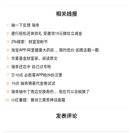
相关线报
1
抽一下反馈 瑞幸
2
建行轻松还体验礼 受邀领15元微信立减金
3
Zfb搜索：财富宠粉节
4
淘宝APP-阿里健康大药房 ，限时低价-如图去戳一戳
5
华夏基金财富家，阅读原文
6
瑞幸还在中 自己过号哈 ​
7
⏰10点 必胜客APP抢2k份汉堡
8
10点 抽肯德基代金倦试试
9
瑞幸抽中了周边兌换券的 ，现在可以去綐换了
10
小红薯搜：雅诗兰黛黑神话面霜 ​
发表评论