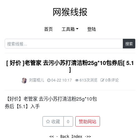
网猴线报
首页
工具箱
登陆
搜索
[ 好价 ]老管家 去污小苏打清洁粉25g*10包券后[ 5.1
]
刘富棍儿
04-22 10:17
613次浏览
0条评论
【好价】老管家 去污小苏打清洁粉25g*10包
券后【5.1】入手
收藏
0
赞助网站
<< · Back Index ·>>