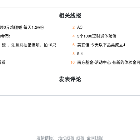
相关线报
，领0亓鸡腿蜷 每天1.2w份
2
AC
金币❗
4
3个1000理财通体验淦
，速 ，注意别拍错选项，拍10只
6
美宜佳 今天以下品类成立⬇️
8
5-4
看看
10
南方基金-活动中心 有新的体验金
发表评论
友情链接：
活动线报
线报
全网线报