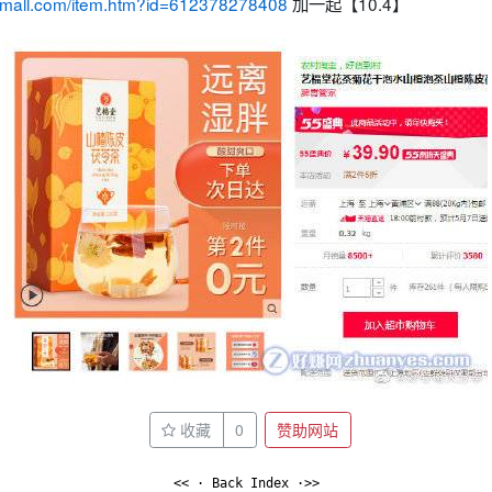
il.tmall.com/item.htm?id=612378278408
加一起【10.4】
收藏
0
赞助网站
<< · Back Index ·>>