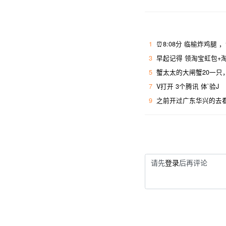
1
⏰8:08分 临榆炸鸡腿 
3
早起记得 领淘宝虹包+淘
5
蟹太太的大闸蟹20一只
7
V打开 3个腾讯 体`验J
9
之前开过广东华兴的去
请先
登录
后再评论