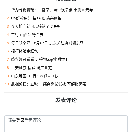
1
华为乾崑赢瑞幸、喜茶、奈雪饮品券 亲测10元券
2
O2鲜榨果汁 抽1w张 感兴趣抽
3
今天抢完就可以核销了 7-9号
4
工行 山西2r 符合去 ​
5
每日领京豆：8月07日 京东关注店铺领京豆
6
招行体验金红包
7
感兴趣可看看 ，得物app搜 敷尔佳
8
平安证券 搜解 码产业链
9
山东地区 工.行app 任w中心
10
晨视频搜：立秋 ，感兴趣试试找 可解锁奶茶
发表评论
请先
登录
后再评论