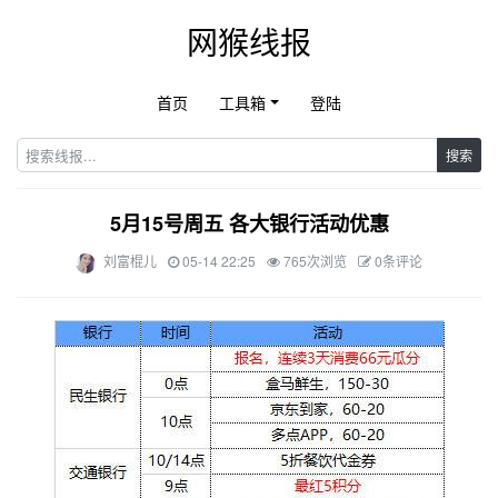
网猴线报
首页
工具箱
登陆
搜索
5月15号周五 各大银行活动优惠
刘富棍儿
05-14 22:25
765次浏览
0条评论