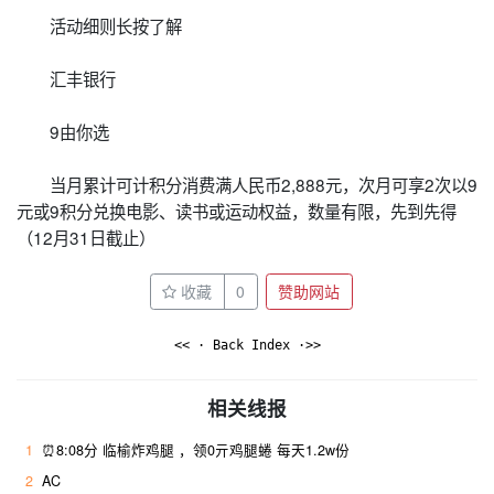
活动细则长按了解
汇丰银行
9由你选
当月累计可计积分消费满人民币2,888元，次月可享2次以9
元或9积分兑换电影、读书或运动权益，数量有限，先到先得
（12月31日截止）
收藏
0
赞助网站
<< · Back Index ·>>
相关线报
1
⏰8:08分 临榆炸鸡腿 ，领0亓鸡腿蜷 每天1.2w份
2
AC