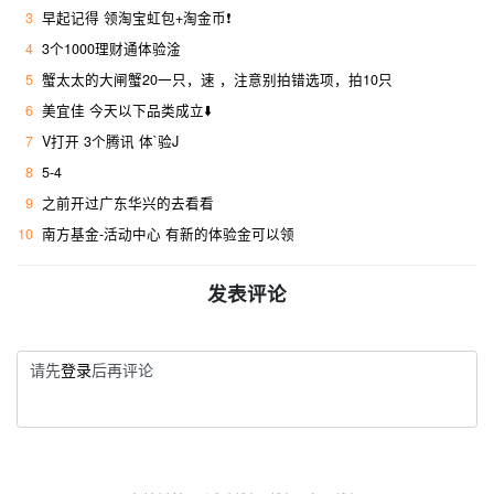
3
早起记得 领淘宝虹包+淘金币❗
4
3个1000理财通体验淦
5
蟹太太的大闸蟹20一只，速 ，注意别拍错选项，拍10只
6
美宜佳 今天以下品类成立⬇️
7
V打开 3个腾讯 体`验J
8
5-4
9
之前开过广东华兴的去看看
10
南方基金-活动中心 有新的体验金可以领
发表评论
请先
登录
后再评论