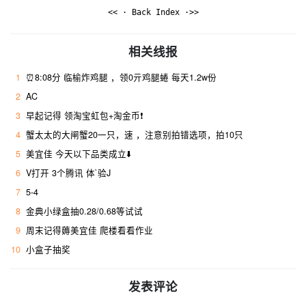
<< · Back Index ·>>
相关线报
1
⏰8:08分 临榆炸鸡腿 ，领0亓鸡腿蜷 每天1.2w份
2
AC
3
早起记得 领淘宝虹包+淘金币❗
4
蟹太太的大闸蟹20一只，速 ，注意别拍错选项，拍10只
5
美宜佳 今天以下品类成立⬇️
6
V打开 3个腾讯 体`验J
7
5-4
8
金典小绿盒抽0.28/0.68等试试
9
周末记得薅美宜佳 爬楼看看作业
10
小盒子抽奖
发表评论