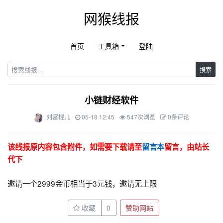
网猴线报
首页
工具箱
登陆
搜索
小链财经软件
刘富棍儿
05-18 12:45
547次浏览
0条评论
该线报原内容包含附件，如需要下载请至
留言本
留言，由站长
代下
邀请一个2999金币相当于3元钱，邀请无上限
收藏
0
赞助网站