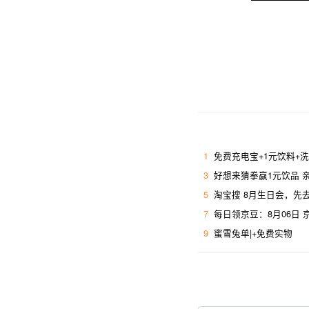
1
免费充电宝+1元饮料+
3
好想来猜拳赢1元饮品 
5
淘宝搜 8月生日会，先去
7
每日领京豆：8月06日
9
蜜雪兔单|+免费实物