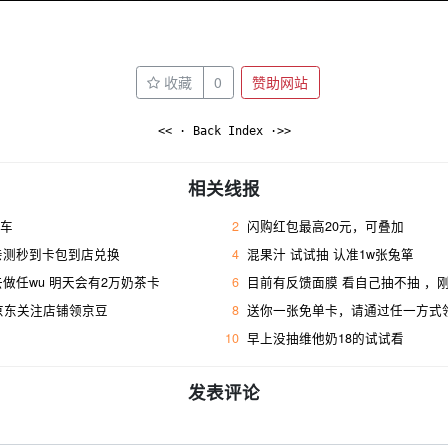
收藏
0
赞助网站
<< · Back Index ·>>
相关线报
洗车
2
闪购红包最高20元，可叠加
亲测秒到卡包到店兑换
4
混果汁 试试抽 认准1w张兔箪
做任wu 明天会有2万奶茶卡
6
目前有反馈面膜 看自己抽不抽 ，
 京东关注店铺领京豆
8
送你一张免单卡，请通过任一方式
10
早上没抽维他奶18的试试看
发表评论