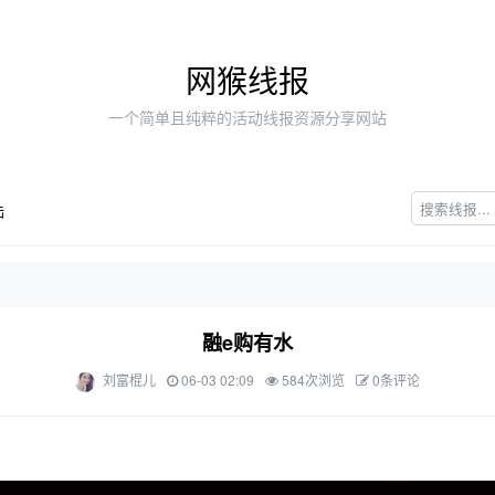
网猴线报
一个简单且纯粹的活动线报资源分享网站
陆
融e购有水
刘富棍儿
06-03 02:09
584次浏览
0条评论