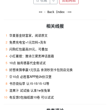
收藏
0
赞助网站
<< · Back Index ·>>
相关线报
1
华夏基金财富家，阅读原文
2
免费充电宝+1元饮料+洗车
3
闪购红包最高20元，可叠加
4
小红薯搜：雅诗兰黛黑神话面霜 ​
5
10点 抽肯德基代金倦试试
6
好想来猜拳赢1元饮品 亲测秒到卡包到店兑换
7
⏰10点 必胜客APP抢2k份汉堡
8
书亦烧仙草 认15-15/15-12等
9
混果汁 试试抽 认准1w张兔箪
10
有反馈3包抽纸跟10卷 可以试试