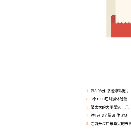
1
⏰8:08分 临榆炸鸡腿 
3
3个1000理财通体验淦
5
蟹太太的大闸蟹20一只
7
V打开 3个腾讯 体`验J
9
之前开过广东华兴的去