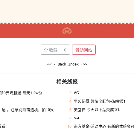
收藏
0
赞助网站
<< · Back Index ·>>
相关线报
，领0亓鸡腿蜷 每天1.2w份
2
AC
4
早起记得 领淘宝虹包+淘金币❗
，速 ，注意别拍错选项，拍10只
6
美宜佳 今天以下品类成立⬇️
8
5-4
看看
10
南方基金-活动中心 有新的体验金