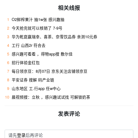
相关线报
1
O2鲜榨果汁 抽1w张 感兴趣抽
2
今天抢完就可以核销了 7-9号
3
华为乾崑赢瑞幸、喜茶、奈雪饮品券 亲测10元券
4
工行 山西2r 符合去 ​
5
感兴趣可看看 ，得物app搜 敷尔佳
6
招行体验金红包
7
每日领京豆：8月07日 京东关注店铺领京豆
8
平安证券 搜解 码产业链
9
山东地区 工.行app 任w中心
10
晨视频搜：立秋 ，感兴趣试试找 可解锁奶茶
发表评论
请先
登录
后再评论