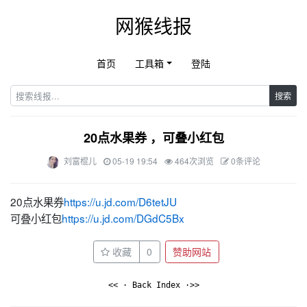
网猴线报
首页
工具箱
登陆
搜索
20点水果券 ，可叠小红包
刘富棍儿
05-19 19:54
464次浏览
0条评论
20点水果券
https://u.jd.com/D6tetJU
可叠小红包
https://u.jd.com/DGdC5Bx
收藏
0
赞助网站
<< · Back Index ·>>