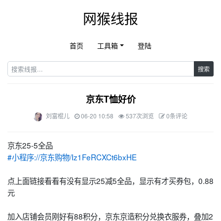
网猴线报
首页
工具箱
登陆
搜索
京东T恤好价
刘富棍儿
06-20 10:58
537次浏览
0条评论
京东25-5全品
#小程序://京东购物/Iz1FeRCXCt6bxHE
点上面链接看看有没有显示25减5全品，显示有才买券包，0.88
元
加入店铺会员刚好有88积分，京东京造积分兑换衣服券，叠加2