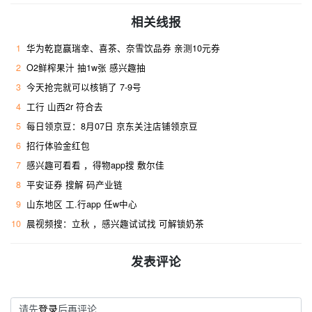
相关线报
1
华为乾崑赢瑞幸、喜茶、奈雪饮品券 亲测10元券
2
O2鲜榨果汁 抽1w张 感兴趣抽
3
今天抢完就可以核销了 7-9号
4
工行 山西2r 符合去 ​
5
每日领京豆：8月07日 京东关注店铺领京豆
6
招行体验金红包
7
感兴趣可看看 ，得物app搜 敷尔佳
8
平安证券 搜解 码产业链
9
山东地区 工.行app 任w中心
10
晨视频搜：立秋 ，感兴趣试试找 可解锁奶茶
发表评论
请先
登录
后再评论