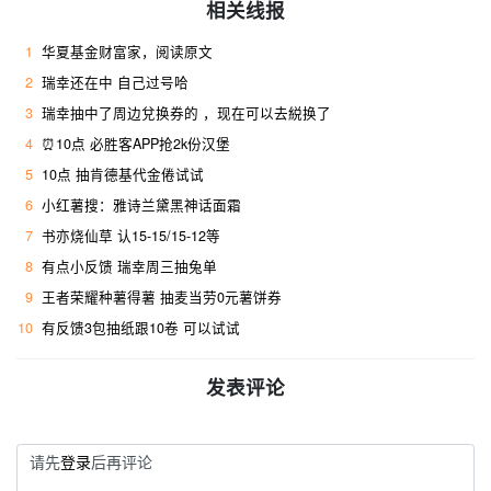
相关线报
1
华夏基金财富家，阅读原文
2
瑞幸还在中 自己过号哈 ​
3
瑞幸抽中了周边兌换券的 ，现在可以去綐换了
4
⏰10点 必胜客APP抢2k份汉堡
5
10点 抽肯德基代金倦试试
6
小红薯搜：雅诗兰黛黑神话面霜 ​
7
书亦烧仙草 认15-15/15-12等
8
有点小反馈 瑞幸周三抽兔单
9
王者荣耀种薯得薯 抽麦当劳0元薯饼券
10
有反馈3包抽纸跟10卷 可以试试
发表评论
请先
登录
后再评论