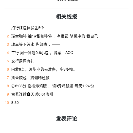
相关线报
1
招行红包体验金5个
2
瑞幸咖啡 抽1w张咖啡倦 ，有反馈 随机中的 看自己
3
瑞幸等下波水 先忽略 ，——
4
工行 周一答题0.6小包 ，答案：ACC
5
交行周周有礼
6
内蒙9点，没毕业的去准备，多v多撸。
7
抖音錢苞 - 狺佣咔还歀
8
⏰8:08分 临榆炸鸡腿 ，领0亓鸡腿蜷 每天1.2w份
9
古茗连续❹天送0.01咖啡
10
8.30
发表评论