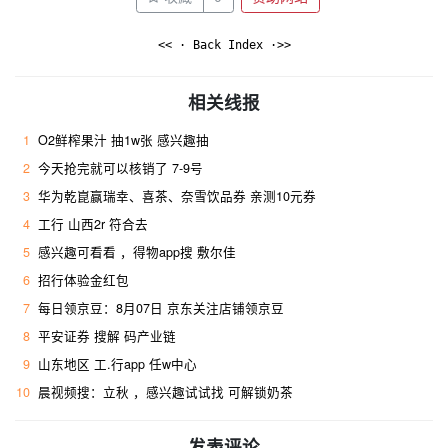
<< · Back Index ·>>
相关线报
1
O2鲜榨果汁 抽1w张 感兴趣抽
2
今天抢完就可以核销了 7-9号
3
华为乾崑赢瑞幸、喜茶、奈雪饮品券 亲测10元券
4
工行 山西2r 符合去 ​
5
感兴趣可看看 ，得物app搜 敷尔佳
6
招行体验金红包
7
每日领京豆：8月07日 京东关注店铺领京豆
8
平安证券 搜解 码产业链
9
山东地区 工.行app 任w中心
10
晨视频搜：立秋 ，感兴趣试试找 可解锁奶茶
发表评论