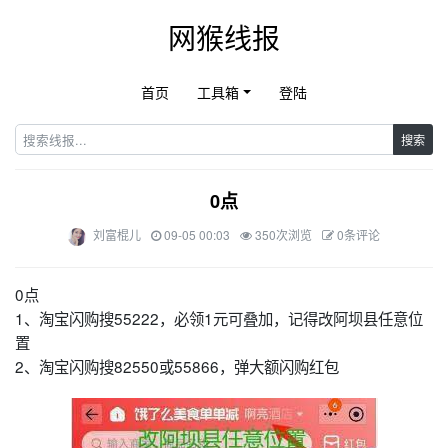
网猴线报
首页
工具箱
登陆
搜索
0点
刘富棍儿
09-05 00:03
350次浏览
0条评论
0点
1、淘宝闪购搜55222，必领1元可叠加，记得改阿坝县任意位
置
2、淘宝闪购搜82550或55866，弹大额闪购红包