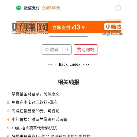
收藏
0
赞助网站
<< · Back Index ·>>
相关线报
1
华夏基金财富家，阅读原文
2
免费充电宝+1元饮料+洗车
3
闪购红包最高20元，可叠加
4
小红薯搜：雅诗兰黛黑神话面霜 ​
5
10点 抽肯德基代金倦试试
6
好想来猜拳赢1元饮品 亲测秒到卡包到店兑换