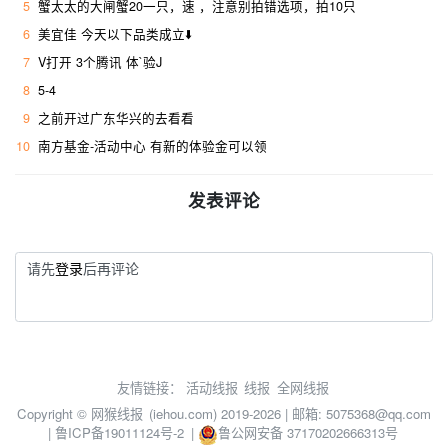
5
蟹太太的大闸蟹20一只，速 ，注意别拍错选项，拍10只
6
美宜佳 今天以下品类成立⬇️
7
V打开 3个腾讯 体`验J
8
5-4
9
之前开过广东华兴的去看看
10
南方基金-活动中心 有新的体验金可以领
发表评论
请先
登录
后再评论
友情链接：
活动线报
线报
全网线报
Copyright ©
网猴线报
(iehou.com) 2019-2026 | 邮箱: 5075368@qq.com
|
鲁ICP备19011124号-2
|
鲁公网安备 37170202666313号