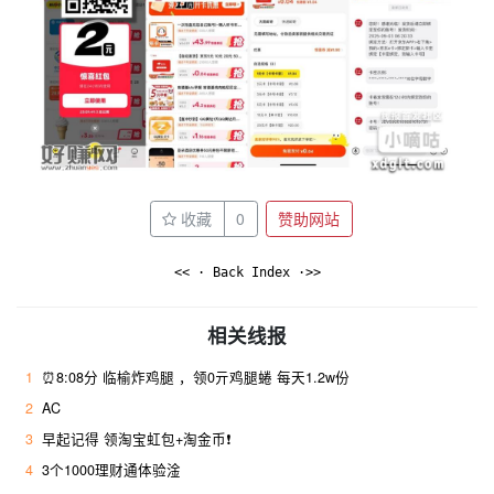
收藏
0
赞助网站
<< · Back Index ·>>
相关线报
1
⏰8:08分 临榆炸鸡腿 ，领0亓鸡腿蜷 每天1.2w份
2
AC
3
早起记得 领淘宝虹包+淘金币❗
4
3个1000理财通体验淦