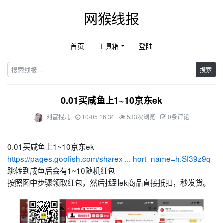
网猴线报
首页
工具箱
登陆
搜索
0.01买咸鱼上1~10京东ek
刘富棍儿
10-05 16:34
533次浏览
0条评论
0.01买咸鱼上1~10京东ek
https://pages.goofish.com/sharex ... hort_name=h.Sf39z9q
跳转到咸鱼后会有1~10随机红包
按照图中步骤领取红包，然后找到ek商品直接抵扣，秒发货。