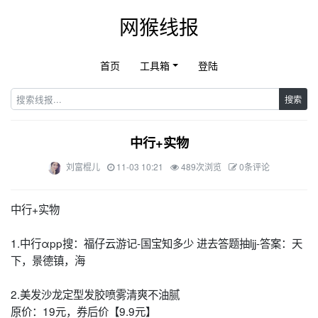
网猴线报
首页
工具箱
登陆
搜索
中行+实物
刘富棍儿
11-03 10:21
489次浏览
0条评论
中行+实物
1.中行αpp搜：福仔云游记-国宝知多少 进去答题抽ljj-答案：天
下，景德镇，海
2.美发沙龙定型发胶喷雾清爽不油腻
原价：19元，券后价【9.9元】