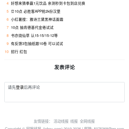
4
好想来猜拳赢1元饮品 亲测秒到卡包到店兑换
5
⏰10点 必胜客APP抢2k份汉堡
6
小红薯搜：雅诗兰黛黑神话面霜 ​
7
10点 抽肯德基代金倦试试
8
书亦烧仙草 认15-15/15-12等
9
有反馈3包抽纸跟10卷 可以试试
10
招行 红包
发表评论
请先
登录
后再评论
友情链接：
活动线报
线报
全网线报
Copyright ©
网猴线报
(iehou.com) 2019-2026 | 邮箱: 5075368@qq.com