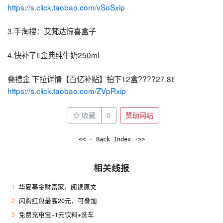
https://s.click.taobao.com/vSoSxip
3.手淘搜：艾梵达惊喜盒子
4.快补了‼️金典纯牛奶250ml
叠禮金 下拉详情【百亿补贴】拍下12盒????27.8‼️
https://s.click.taobao.com/ZVpRxip
收藏
0
赞助网站
<< · Back Index ·>>
相关线报
1
华夏基金财富家，阅读原文
2
闪购红包最高20元，可叠加
3
免费充电宝+1元饮料+洗车