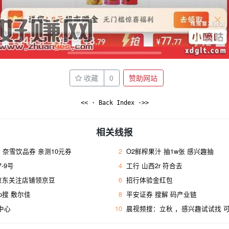
收藏
0
赞助网站
<< · Back Index ·>>
相关线报
奈雪饮品券 亲测10元券
2
O2鲜榨果汁 抽1w张 感兴趣抽
-9号
4
工行 山西2r 符合去 ​
 京东关注店铺领京豆
6
招行体验金红包
p搜 敷尔佳
8
平安证券 搜解 码产业链
w中心
10
晨视频搜：立秋 ，感兴趣试试找 