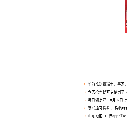
1
华为乾崑赢瑞幸、喜茶、
3
今天抢完就可以核销了 7
5
每日领京豆：8月07日
7
感兴趣可看看 ，得物ap
9
山东地区 工.行app 任