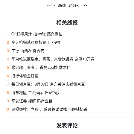
<< · Back Index ·>>
相关线报
1
O2鲜榨果汁 抽1w张 感兴趣抽
2
今天抢完就可以核销了 7-9号
3
工行 山西2r 符合去 ​
4
华为乾崑赢瑞幸、喜茶、奈雪饮品券 亲测10元券
5
感兴趣可看看 ，得物app搜 敷尔佳
6
招行体验金红包
7
每日领京豆：8月07日 京东关注店铺领京豆
8
山东地区 工.行app 任w中心
9
平安证券 搜解 码产业链
10
晨视频搜：立秋 ，感兴趣试试找 可解锁奶茶
发表评论