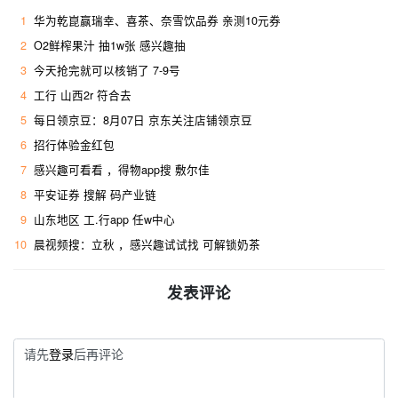
1
华为乾崑赢瑞幸、喜茶、奈雪饮品券 亲测10元券
2
O2鲜榨果汁 抽1w张 感兴趣抽
3
今天抢完就可以核销了 7-9号
4
工行 山西2r 符合去 ​
5
每日领京豆：8月07日 京东关注店铺领京豆
6
招行体验金红包
7
感兴趣可看看 ，得物app搜 敷尔佳
8
平安证券 搜解 码产业链
9
山东地区 工.行app 任w中心
10
晨视频搜：立秋 ，感兴趣试试找 可解锁奶茶
发表评论
请先
登录
后再评论