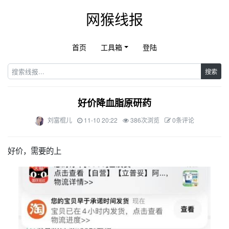
网猴线报
首页
工具箱
登陆
搜索
好价降血脂原研药
刘富棍儿
11-10 20:22
386次浏览
0条评论
好价，需要的上