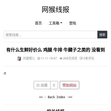
网猴线报
首页
工具箱
登陆
搜索
有什么生鲜好价么 鸡腿 牛排 牛腱子之类的 没看到
刘富棍儿
11-11 19:47
268次浏览
0条评论
rt
收藏
0
赞助网站
<< · Back Index ·>>