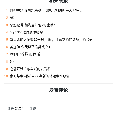
相关线报
1
⏰8:08分 临榆炸鸡腿 ，领0亓鸡腿蜷 每天1.2w份
2
AC
3
早起记得 领淘宝虹包+淘金币❗
4
3个1000理财通体验淦
5
蟹太太的大闸蟹20一只，速 ，注意别拍错选项，拍10只
6
美宜佳 今天以下品类成立⬇️
7
V打开 3个腾讯 体`验J
8
5-4
9
之前开过广东华兴的去看看
10
南方基金-活动中心 有新的体验金可以领
发表评论
请先
登录
后再评论