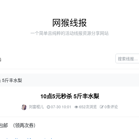
网猴线报
一个简单且纯粹的活动线报资源分享网站
陆
杀 5斤丰水梨
10点5元秒杀 5斤丰水梨
刘富棍儿
07-30 10:01
652次浏览
0条评论
元包邮 （领两次券）