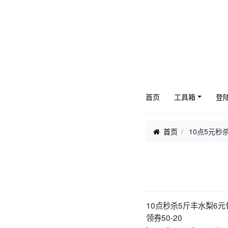
首页
工具箱
登
首页
10点5元秒
10点秒杀5斤丰水梨6
领券50-20