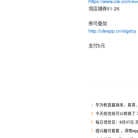
https://www.ule.com/ev
领店铺券51-26
券可叠加
http://uleapp.cn/sigdcy
支付5元
1
华为乾崑赢瑞幸、喜茶、
3
今天抢完就可以核销了 7
5
每日领京豆：8月07日
7
感兴趣可看看 ，得物ap