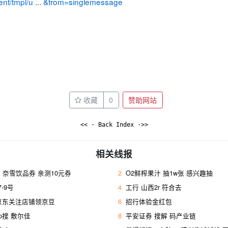
ent/tmpl/u ... &from=singlemessage
收藏
0
赞助网站
<< · Back Index ·>>
相关线报
奈雪饮品券 亲测10元券
2
O2鲜榨果汁 抽1w张 感兴趣抽
-9号
4
工行 山西2r 符合去 ​
 京东关注店铺领京豆
6
招行体验金红包
p搜 敷尔佳
8
平安证券 搜解 码产业链