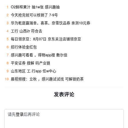
1
O2鲜榨果汁 抽1w张 感兴趣抽
2
今天抢完就可以核销了 7-9号
3
华为乾崑赢瑞幸、喜茶、奈雪饮品券 亲测10元券
4
工行 山西2r 符合去 ​
5
每日领京豆：8月07日 京东关注店铺领京豆
6
招行体验金红包
7
感兴趣可看看 ，得物app搜 敷尔佳
8
平安证券 搜解 码产业链
9
山东地区 工.行app 任w中心
10
晨视频搜：立秋 ，感兴趣试试找 可解锁奶茶
发表评论
请先
登录
后再评论