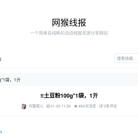
网猴线报
一个简单且纯粹的活动线报资源分享网站
陆
g*1袋，1亓
‼土豆粉100g*1袋，1亓
刘富棍儿
01-20 11:20
464次浏览
0条评论
h