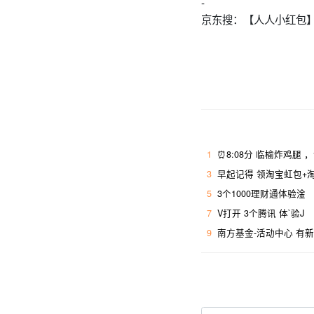
-
️京东搜：【人人小红包】
1
⏰8:08分 临榆炸鸡腿 
3
早起记得 领淘宝虹包+淘
5
3个1000理财通体验淦
7
V打开 3个腾讯 体`验J
9
南方基金-活动中心 有