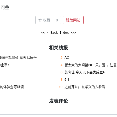
可叠 ​
收藏
0
赞助网站
<< · Back Index ·>>
相关线报
，领0亓鸡腿蜷 每天1.2w份
2
AC
金币❗
4
蟹太太的大闸蟹20一只，速 ，注意
6
美宜佳 今天以下品类成立⬇️
8
5-4
新的体验金可以领
10
之前开过广东华兴的去看看
发表评论