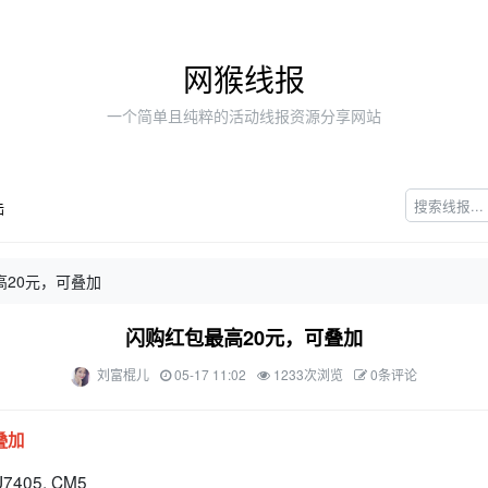
网猴线报
一个简单且纯粹的活动线报资源分享网站
陆
20元，可叠加
闪购红包最高20元，可叠加
刘富棍儿
05-17 11:02
1233次浏览
0条评论
叠加
7405, CM5