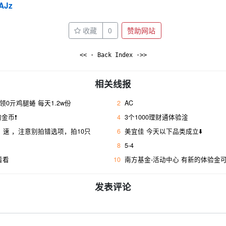
sAJz
收藏
0
赞助网站
<< · Back Index ·>>
相关线报
，领0亓鸡腿蜷 每天1.2w份
2
AC
金币❗
4
3个1000理财通体验淦
，速 ，注意别拍错选项，拍10只
6
美宜佳 今天以下品类成立⬇️
8
5-4
看看
10
南方基金-活动中心 有新的体验金
发表评论