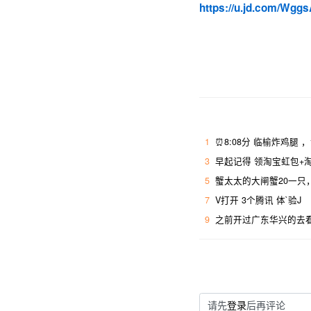
https://u.jd.com/Wgg
1
⏰8:08分 临榆炸鸡腿 
3
早起记得 领淘宝虹包+淘
5
蟹太太的大闸蟹20一只
7
V打开 3个腾讯 体`验J
9
之前开过广东华兴的去
请先
登录
后再评论