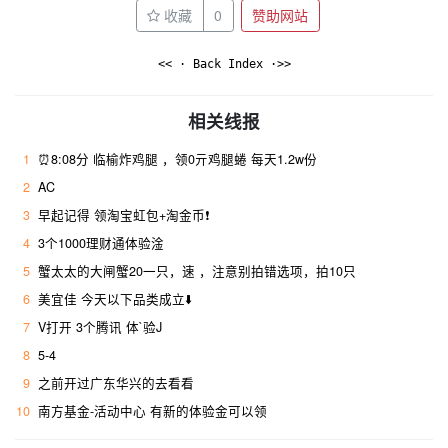
收藏
0
赞助网站
<< · Back Index ·>>
相关线报
1
⏰8:08分 临榆炸鸡腿 ，领0亓鸡腿蜷 每天1.2w份
2
AC
3
早起记得 领淘宝虹包+淘金币❗
4
3个1000理财通体验淦
5
蟹太太的大闸蟹20一只，速 ，注意别拍错选项，拍10只
6
美宜佳 今天以下品类成立⬇️
7
V打开 3个腾讯 体`验J
8
5-4
9
之前开过广东华兴的去看看
10
南方基金-活动中心 有新的体验金可以领