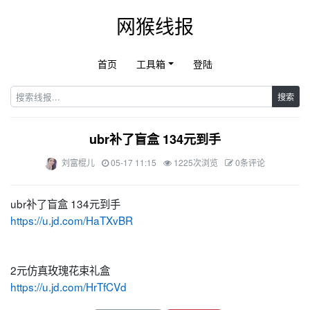
网猴线报
首页
工具箱
登陆
搜索
ubr补了盲盒 134元到手
刘富棍儿
05-17 11:15
1225次浏览
0条评论
ubr补了盲盒 134元到手
https://u.jd.com/HaTXvBR
2元仿真玫瑰花束礼盒
https://u.jd.com/HrTfCVd