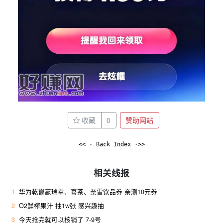
收藏
0
赞助网站
<< · Back Index ·>>
相关线报
1
华为乾崑赢瑞幸、喜茶、奈雪饮品券 亲测10元券
2
O2鲜榨果汁 抽1w张 感兴趣抽
3
今天抢完就可以核销了 7-9号