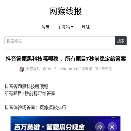
网猴线报
首页
工具箱
登陆
搜索
抖音答题黑科技嘎嘎稳 ，所有题目7秒前稳定给答案
刘富棍儿
05-17 11:20
1182次浏览
0条评论
抖音答题黑科技嘎嘎稳
所有题目7秒前稳定给答案
-
抖音体验场答案：摄像摄影技巧 ​