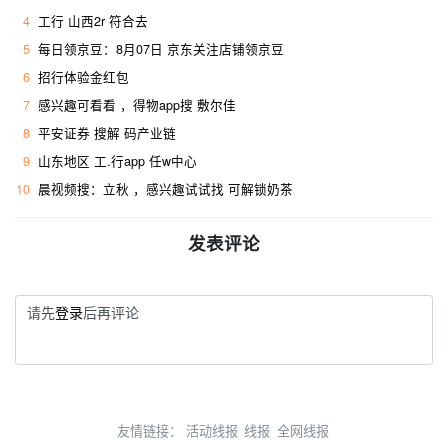
4
工行 山西2r 符合去 ​
5
每日领京豆：8月07日 京东关注店铺领京豆
6
招行体验金红包
7
感兴趣可看看 ，得物app搜 敷尔佳
8
平安证券 搜解 码产业链
9
山东地区 工.行app 任w中心
10
晨视频搜：立秋 ，感兴趣试试找 可解锁奶茶
发表评论
请先
登录
后再评论
友情链接：
活动线报
线报
全网线报