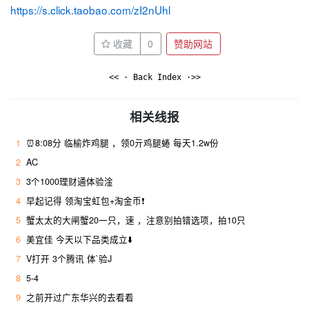
https://s.click.taobao.com/zI2nUhl
收藏
0
赞助网站
<< · Back Index ·>>
相关线报
1
⏰8:08分 临榆炸鸡腿 ，领0亓鸡腿蜷 每天1.2w份
2
AC
3
3个1000理财通体验淦
4
早起记得 领淘宝虹包+淘金币❗
5
蟹太太的大闸蟹20一只，速 ，注意别拍错选项，拍10只
6
美宜佳 今天以下品类成立⬇️
7
V打开 3个腾讯 体`验J
8
5-4
9
之前开过广东华兴的去看看