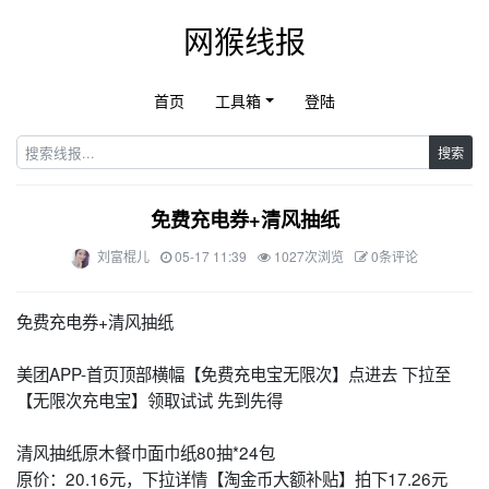
网猴线报
首页
工具箱
登陆
搜索
免费充电券+清风抽纸
刘富棍儿
05-17 11:39
1027次浏览
0条评论
免费充电券+清风抽纸
美团APP-首页顶部横幅【免费充电宝无限次】点进去 下拉至
【无限次充电宝】领取试试 先到先得
清风抽纸原木餐巾面巾纸80抽*24包
原价：20.16元，下拉详情【淘金币大额补贴】拍下17.26元