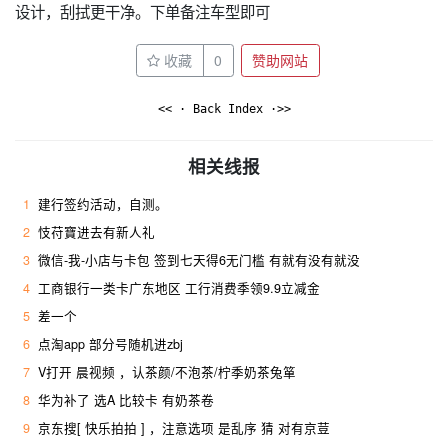
设计，刮拭更干净。下单备注车型即可
收藏
0
赞助网站
<< · Back Index ·>>
相关线报
1
建行签约活动，自测。
2
忮苻寶进去有新人礼
3
微信-我-小店与卡包 签到七天得6无门槛 有就有没有就没
4
工商银行一类卡广东地区 工行消费季领9.9立减金
5
差一个
6
点淘app 部分号随机进zbj
7
V打开 晨视频 ，认茶颜/不泡茶/柠季奶茶兔箪
8
华为补了 选A 比较卡 有奶茶卷
9
京东搜[ 快乐拍拍 ] ，注意选项 是乱序 猜 对有京荳