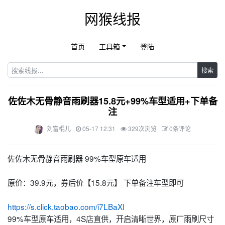
网猴线报
首页
工具箱
登陆
搜索
佐佐木无骨静音雨刷器15.8元+99%车型适用+下单备
注
刘富棍儿
05-17 12:31
329次浏览
0条评论
佐佐木无骨静音雨刷器 99%车型原车适用
原价：39.9元，券后价【15.8元】 下单备注车型即可
https://s.click.taobao.com/i7LBaXl
99%车型原车适用，4S店直供，开启清晰世界，原厂雨刷尺寸