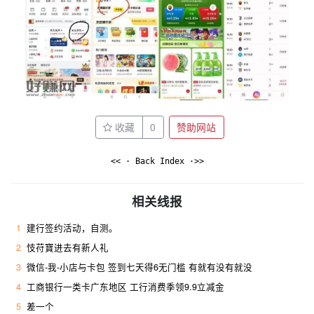
收藏
0
赞助网站
<< · Back Index ·>>
相关线报
1
建行签约活动，自测。
2
忮苻寶进去有新人礼
3
微信-我-小店与卡包 签到七天得6无门槛 有就有没有就没
4
工商银行一类卡广东地区 工行消费季领9.9立减金
5
差一个