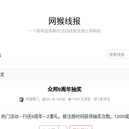
网猴线报
一个简单且纯粹的活动线报资源分享网站
陆
抽奖
众邦9周年抽奖
刘富棍儿
05-18 10:38
1161次浏览
0条评论
门活动---行庆9周年---2重礼。按注册时间获得抽奖次数。1200成