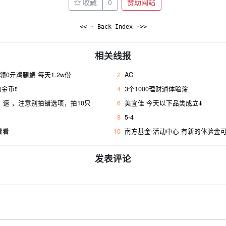
收藏
0
赞助网站
<< · Back Index ·>>
相关线报
，领0亓鸡腿蜷 每天1.2w份
2
AC
金币❗
4
3个1000理财通体验淦
，速 ，注意别拍错选项，拍10只
6
美宜佳 今天以下品类成立⬇️
8
5-4
看看
10
南方基金-活动中心 有新的体验金
发表评论