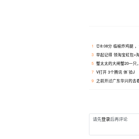
1
⏰8:08分 临榆炸鸡腿 
3
早起记得 领淘宝虹包+淘
5
蟹太太的大闸蟹20一只
7
V打开 3个腾讯 体`验J
9
之前开过广东华兴的去
请先
登录
后再评论