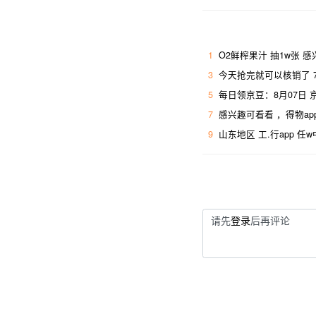
1
O2鲜榨果汁 抽1w张 
3
今天抢完就可以核销了 7
5
每日领京豆：8月07日
7
感兴趣可看看 ，得物ap
9
山东地区 工.行app 任
请先
登录
后再评论