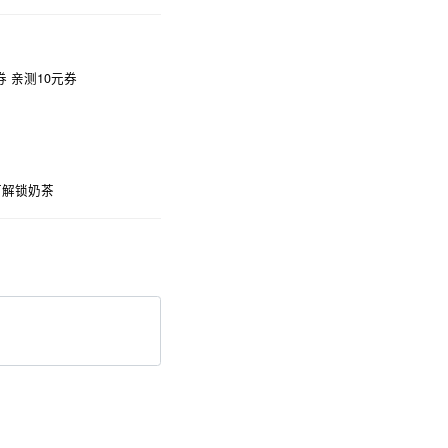
 亲测10元券
可解锁奶茶