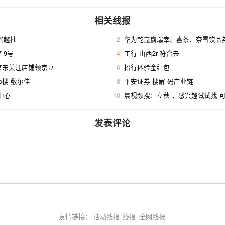
相关线报
感兴趣抽
2
华为乾崑赢瑞幸、喜茶、奈雪饮品券
-9号
4
工行 山西2r 符合去 ​
 京东关注店铺领京豆
6
招行体验金红包
p搜 敷尔佳
8
平安证券 搜解 码产业链
w中心
10
晨视频搜：立秋 ，感兴趣试试找 
发表评论
友情链接：
活动线报
线报
全网线报