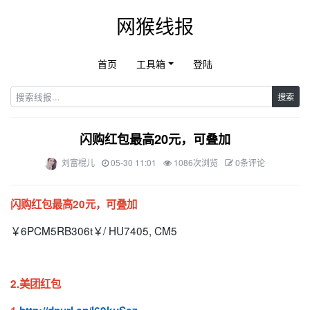
网猴线报
首页
工具箱
登陆
搜索
闪购红包最高20元，可叠加
刘富棍儿
05-30 11:01
1086次浏览
0条评论
闪购红包最高20元，可叠加
￥6PCM5RB306t￥/ HU7405, CM5
2.美团红包