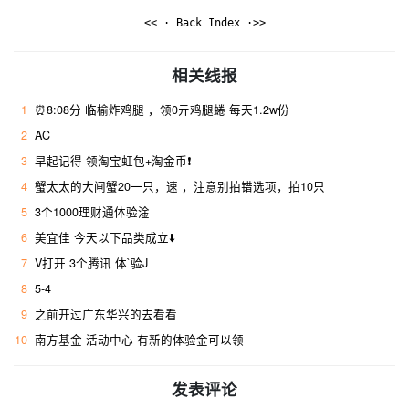
<< · Back Index ·>>
相关线报
1
⏰8:08分 临榆炸鸡腿 ，领0亓鸡腿蜷 每天1.2w份
2
AC
3
早起记得 领淘宝虹包+淘金币❗
4
蟹太太的大闸蟹20一只，速 ，注意别拍错选项，拍10只
5
3个1000理财通体验淦
6
美宜佳 今天以下品类成立⬇️
7
V打开 3个腾讯 体`验J
8
5-4
9
之前开过广东华兴的去看看
10
南方基金-活动中心 有新的体验金可以领
发表评论