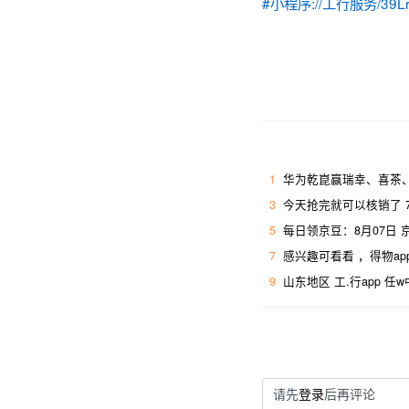
#小程序://工行服务/39Lr
1
华为乾崑赢瑞幸、喜茶、
3
今天抢完就可以核销了 7
5
每日领京豆：8月07日
7
感兴趣可看看 ，得物ap
9
山东地区 工.行app 任
请先
登录
后再评论