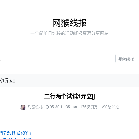
网猴线报
一个简单且纯粹的活动线报资源分享网站
陆
1亓立jj
工行两个试试1亓立jj
刘富棍儿
05-30 11:35
1176次浏览
0条评论
f7BvRn2r3Yn