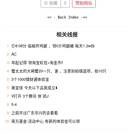
收藏
0
赞助网站
<< · Back Index ·>>
相关线报
1
⏰8:08分 临榆炸鸡腿 ，领0亓鸡腿蜷 每天1.2w份
2
AC
3
早起记得 领淘宝虹包+淘金币❗
4
蟹太太的大闸蟹20一只，速 ，注意别拍错选项，拍10只
5
3个1000理财通体验淦
6
美宜佳 今天以下品类成立⬇️
7
V打开 3个腾讯 体`验J
8
5-4
9
之前开过广东华兴的去看看
10
南方基金-活动中心 有新的体验金可以领