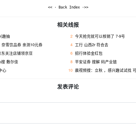
<< · Back Index ·>>
相关线报
感兴趣抽
2
今天抢完就可以核销了 7-9号
奈雪饮品券 亲测10元券
4
工行 山西2r 符合去 ​
 京东关注店铺领京豆
6
招行体验金红包
p搜 敷尔佳
8
平安证券 搜解 码产业链
w中心
10
晨视频搜：立秋 ，感兴趣试试找 
发表评论