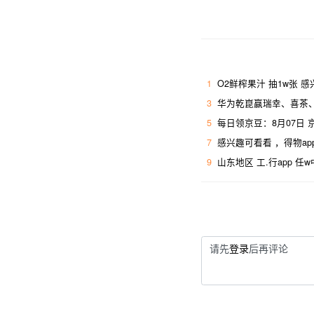
1
O2鲜榨果汁 抽1w张 
3
华为乾崑赢瑞幸、喜茶、
5
每日领京豆：8月07日
7
感兴趣可看看 ，得物ap
9
山东地区 工.行app 任
请先
登录
后再评论