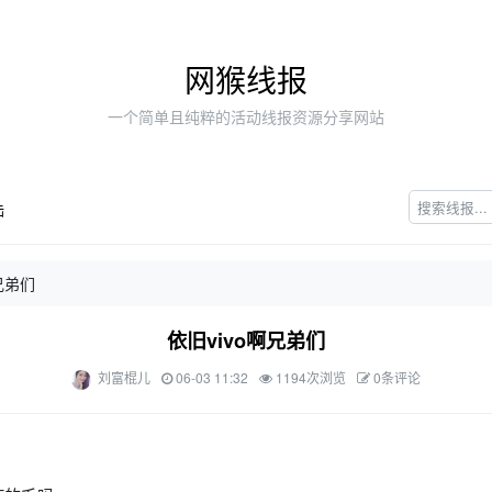
网猴线报
一个简单且纯粹的活动线报资源分享网站
陆
兄弟们
依旧vivo啊兄弟们
刘富棍儿
06-03 11:32
1194次浏览
0条评论