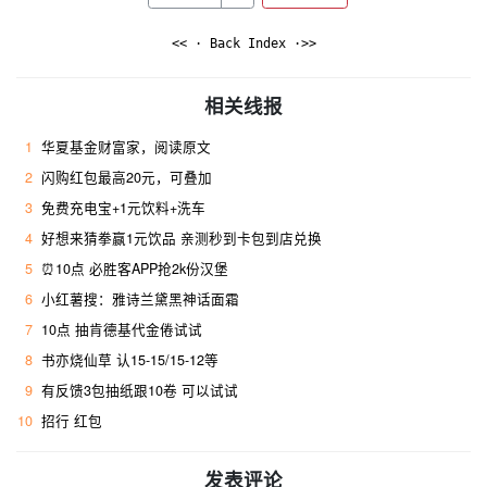
<< · Back Index ·>>
相关线报
1
华夏基金财富家，阅读原文
2
闪购红包最高20元，可叠加
3
免费充电宝+1元饮料+洗车
4
好想来猜拳赢1元饮品 亲测秒到卡包到店兑换
5
⏰10点 必胜客APP抢2k份汉堡
6
小红薯搜：雅诗兰黛黑神话面霜 ​
7
10点 抽肯德基代金倦试试
8
书亦烧仙草 认15-15/15-12等
9
有反馈3包抽纸跟10卷 可以试试
10
招行 红包
发表评论