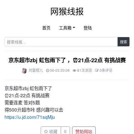
网猴线报
首页
工具箱
登陆
搜索
京东超市zbj 虹包雨下了 ，⏰21点-22点 有挑战赛
刘富棍儿
06-03 20:08
81次浏览
0条评论
京东超市zbj 虹包雨下了
⏰21点-22点 有挑战赛
需要连麦 答对5题
得500亓超市咔 感兴趣可以去
https://u.jd.com/71sqMju
收藏
0
赞助网站