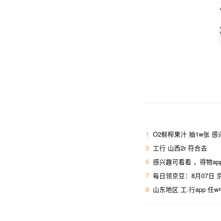
1
O2鲜榨果汁 抽1w张 
3
工行 山西2r 符合去 ​
5
感兴趣可看看 ，得物ap
7
每日领京豆：8月07日
9
山东地区 工.行app 任