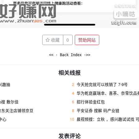
收藏
0
赞助网站
<< · Back Index ·>>
相关线报
感兴趣抽
2
今天抢完就可以核销了 7-9号
4
华为乾崑赢瑞幸、喜茶、奈雪饮品券
p搜 敷尔佳
6
招行体验金红包
 京东关注店铺领京豆
8
平安证券 搜解 码产业链
w中心
10
晨视频搜：立秋 ，感兴趣试试找 
发表评论