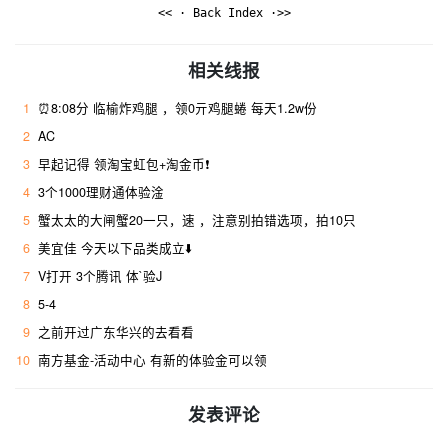
<< · Back Index ·>>
相关线报
1
⏰8:08分 临榆炸鸡腿 ，领0亓鸡腿蜷 每天1.2w份
2
AC
3
早起记得 领淘宝虹包+淘金币❗
4
3个1000理财通体验淦
5
蟹太太的大闸蟹20一只，速 ，注意别拍错选项，拍10只
6
美宜佳 今天以下品类成立⬇️
7
V打开 3个腾讯 体`验J
8
5-4
9
之前开过广东华兴的去看看
10
南方基金-活动中心 有新的体验金可以领
发表评论