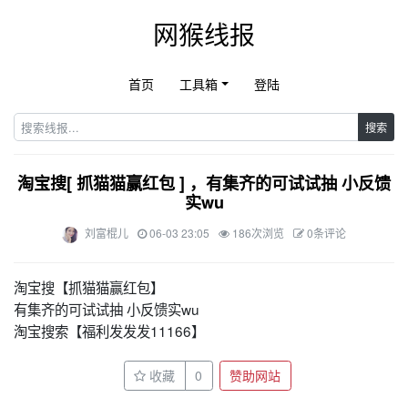
网猴线报
首页
工具箱
登陆
搜索
淘宝搜[ 抓猫猫赢红包 ] ，有集齐的可试试抽 小反馈
实wu
刘富棍儿
06-03 23:05
186次浏览
0条评论
淘宝搜【抓猫猫赢红包】
有集齐的可试试抽 小反馈实wu
淘宝搜索【福利发发发11166】
收藏
0
赞助网站