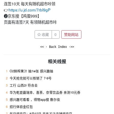
连签10天 每天有随机超市咔领
👉
https://u.jd.com/7rbI9gP
❷京东搜【鸡蛋999】
页面有连签7天 有领随机超市咔
收藏
0
赞助网站
<< · Back Index ·>>
相关线报
1
O2鲜榨果汁 抽1w张 感兴趣抽
2
今天抢完就可以核销了 7-9号
3
工行 山西2r 符合去 ​
4
华为乾崑赢瑞幸、喜茶、奈雪饮品券 亲测10元券
5
感兴趣可看看 ，得物app搜 敷尔佳
6
招行体验金红包
7
每日领京豆：8月07日 京东关注店铺领京豆