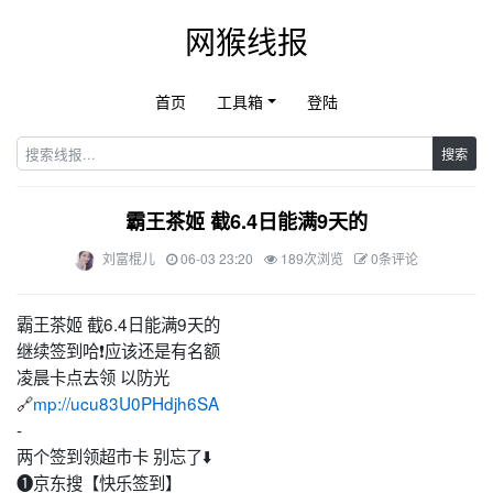
网猴线报
首页
工具箱
登陆
搜索
霸王茶姬 截6.4日能满9天的
刘富棍儿
06-03 23:20
189次浏览
0条评论
霸王茶姬 截6.4日能满9天的
继续签到哈❗应该还是有名额
凌晨卡点去领 以防光
🔗
mp://ucu83U0PHdjh6SA
-
两个签到领超市卡 别忘了⬇️
❶京东搜【快乐签到】