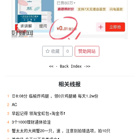
收藏
0
赞助网站
<< · Back Index ·>>
相关线报
1
⏰8:08分 临榆炸鸡腿 ，领0亓鸡腿蜷 每天1.2w份
2
AC
3
早起记得 领淘宝虹包+淘金币❗
4
3个1000理财通体验淦
5
蟹太太的大闸蟹20一只，速 ，注意别拍错选项，拍10只