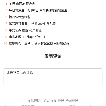
4
工行 山西2r 符合去 ​
5
每日领京豆：8月07日 京东关注店铺领京豆
6
招行体验金红包
7
感兴趣可看看 ，得物app搜 敷尔佳
8
平安证券 搜解 码产业链
9
山东地区 工.行app 任w中心
10
晨视频搜：立秋 ，感兴趣试试找 可解锁奶茶
发表评论
请先
登录
后再评论
友情链接：
活动线报
线报
全网线报