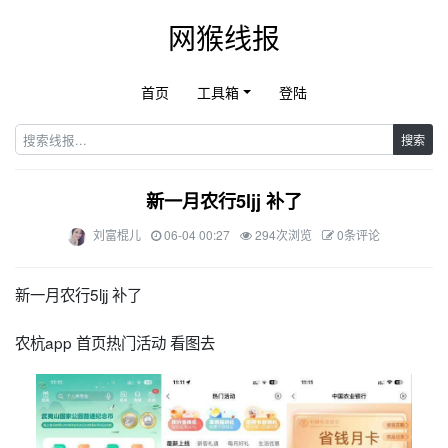
网猴线报
首页
工具箱
登陆
搜索
新一月农行5ljj 补了
刘富棍儿
06-04 00:27
294次浏览
0条评论
新一月农行5ljj 补了
农杭app 首页热门活动 看图去