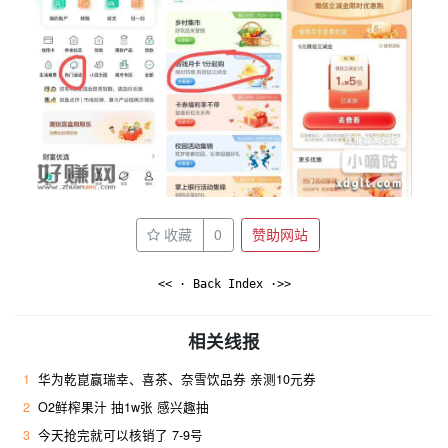
收藏
0
赞助网站
<< · Back Index ·>>
相关线报
1
华为乾崑赢瑞幸、喜茶、奈雪饮品券 亲测10元券
2
O2鲜榨果汁 抽1w张 感兴趣抽
3
今天抢完就可以核销了 7-9号