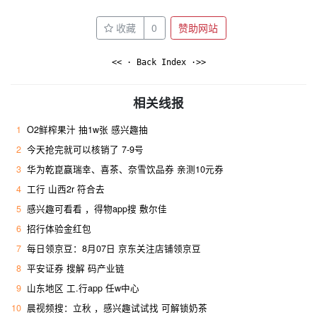
收藏
0
赞助网站
<< · Back Index ·>>
相关线报
1
O2鲜榨果汁 抽1w张 感兴趣抽
2
今天抢完就可以核销了 7-9号
3
华为乾崑赢瑞幸、喜茶、奈雪饮品券 亲测10元券
4
工行 山西2r 符合去 ​
5
感兴趣可看看 ，得物app搜 敷尔佳
6
招行体验金红包
7
每日领京豆：8月07日 京东关注店铺领京豆
8
平安证券 搜解 码产业链
9
山东地区 工.行app 任w中心
10
晨视频搜：立秋 ，感兴趣试试找 可解锁奶茶