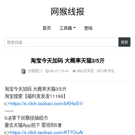
网猴线报
首页
工具箱
登陆
搜索
淘宝今天加码 大概率天猫3/5亓
刘富棍儿
06-07 10:41
882次浏览
0条评论
淘宝今天加码 大概率天猫3/5亓
淘宝搜索【福利发发发11166】
👉
https://s.click.taobao.com/bKHaS1l
——
0💰拿下丝飘挂抽纸巾
要去天猫App拍下 需领到5🧧
👉
https://s.click.taobao.com/KT7OuAl
​