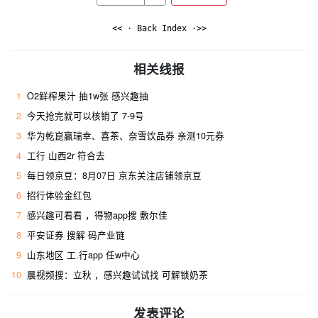
<< · Back Index ·>>
相关线报
1
O2鲜榨果汁 抽1w张 感兴趣抽
2
今天抢完就可以核销了 7-9号
3
华为乾崑赢瑞幸、喜茶、奈雪饮品券 亲测10元券
4
工行 山西2r 符合去 ​
5
每日领京豆：8月07日 京东关注店铺领京豆
6
招行体验金红包
7
感兴趣可看看 ，得物app搜 敷尔佳
8
平安证券 搜解 码产业链
9
山东地区 工.行app 任w中心
10
晨视频搜：立秋 ，感兴趣试试找 可解锁奶茶
发表评论