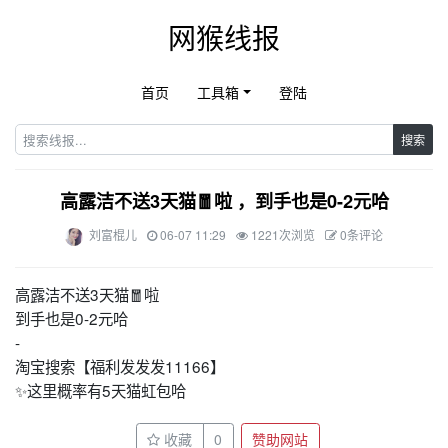
网猴线报
首页
工具箱
登陆
搜索
高露洁不送3天猫🧧啦 ，到手也是0-2元哈
刘富棍儿
06-07 11:29
1221次浏览
0条评论
高露洁不送3天猫🧧啦
到手也是0-2元哈
-
淘宝搜索【福利发发发11166】
✨这里概率有5天猫虹包哈 ​
收藏
0
赞助网站