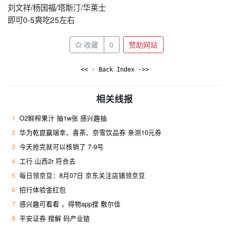
刘文祥/杨国福/塔斯汀/华莱士
即可0-5爽吃25左右 ​
收藏
0
赞助网站
<< · Back Index ·>>
相关线报
1
O2鲜榨果汁 抽1w张 感兴趣抽
2
华为乾崑赢瑞幸、喜茶、奈雪饮品券 亲测10元券
3
今天抢完就可以核销了 7-9号
4
工行 山西2r 符合去 ​
5
每日领京豆：8月07日 京东关注店铺领京豆
6
招行体验金红包
7
感兴趣可看看 ，得物app搜 敷尔佳
8
平安证券 搜解 码产业链