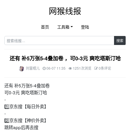
网猴线报
首页
工具箱
登陆
搜索
还有 补5万张5-4叠加卷 ，可0-3元 爽吃塔斯汀哈
刘富棍儿
06-07 11:35
1251次浏览
0条评论
还有 补5万张5-4叠加卷
可0-3元 爽吃塔斯汀哈
-
1️⃣京东搜【每日外卖】
-
2️⃣京东搜【神价外卖】
跳转app后再去搜