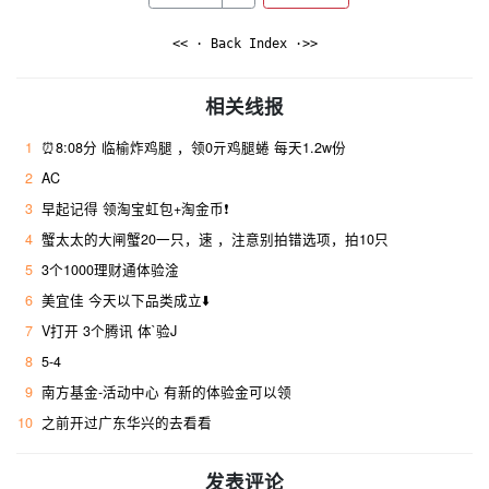
<< · Back Index ·>>
相关线报
1
⏰8:08分 临榆炸鸡腿 ，领0亓鸡腿蜷 每天1.2w份
2
AC
3
早起记得 领淘宝虹包+淘金币❗
4
蟹太太的大闸蟹20一只，速 ，注意别拍错选项，拍10只
5
3个1000理财通体验淦
6
美宜佳 今天以下品类成立⬇️
7
V打开 3个腾讯 体`验J
8
5-4
9
南方基金-活动中心 有新的体验金可以领
10
之前开过广东华兴的去看看
发表评论