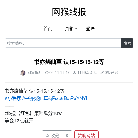
网猴线报
首页
工具箱
登陆
搜索
书亦烧仙草 认15-15/15-12等
刘富棍儿
06-11 11:47
1199次浏览
0条评论
书亦烧仙草 认15-15/15-12等
#小程序://书亦烧仙草/qPixs6BdiPoYNYh
——
zfb搜【红包】集咔瓜分10w
等会12点就开 ​
收藏
0
赞助网站