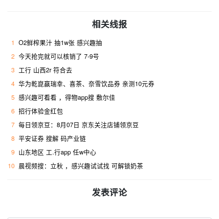
相关线报
1
O2鲜榨果汁 抽1w张 感兴趣抽
2
今天抢完就可以核销了 7-9号
3
工行 山西2r 符合去 ​
4
华为乾崑赢瑞幸、喜茶、奈雪饮品券 亲测10元券
5
感兴趣可看看 ，得物app搜 敷尔佳
6
招行体验金红包
7
每日领京豆：8月07日 京东关注店铺领京豆
8
平安证券 搜解 码产业链
9
山东地区 工.行app 任w中心
10
晨视频搜：立秋 ，感兴趣试试找 可解锁奶茶
发表评论