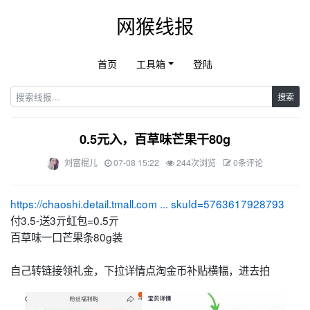
网猴线报
首页
工具箱
登陆
搜索
0.5元入，百草味芒果干80g
刘富棍儿
07-08 15:22
244次浏览
0条评论
https://chaoshi.detail.tmall.com ... skuId=5763617928793
付3.5-送3亓虹包=0.5亓
百草味一口芒果条80g装
自己转链接领礼金，下拉详情点淘金币补贴横幅，进去拍