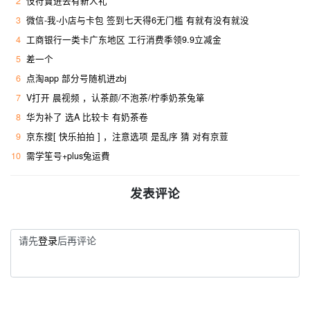
2
忮苻寶进去有新人礼
3
微信-我-小店与卡包 签到七天得6无门槛 有就有没有就没
4
工商银行一类卡广东地区 工行消费季领9.9立减金
5
差一个
6
点淘app 部分号随机进zbj
7
V打开 晨视频 ，认茶颜/不泡茶/柠季奶茶兔箪
8
华为补了 选A 比较卡 有奶茶卷
9
京东搜[ 快乐拍拍 ] ，注意选项 是乱序 猜 对有京荳
10
需学笙号+plus兔运費
发表评论
请先
登录
后再评论