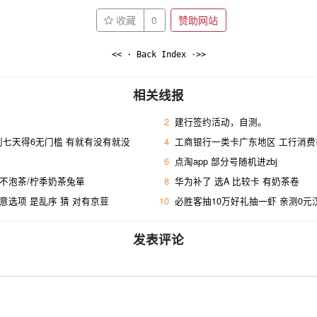
收藏
0
赞助网站
<< · Back Index ·>>
相关线报
2
建行签约活动，自测。
到七天得6无门槛 有就有没有就没
4
工商银行一类卡广东地区 工行消费季
6
点淘app 部分号随机进zbj
/不泡茶/柠季奶茶兔箪
8
华为补了 选A 比较卡 有奶茶卷
注意选项 是乱序 猜 对有京荳
10
必胜客抽10万好礼抽一虾 亲测0元
发表评论