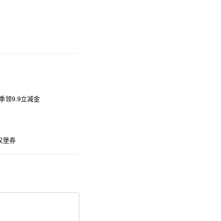
领9.9立减金
汉堡券